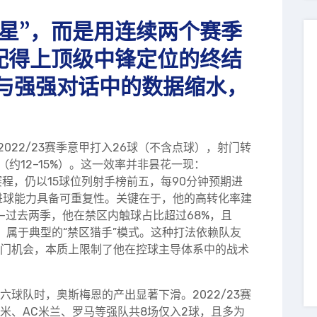
星”，而是用连续两个赛季
配得上顶级中锋定位的终结
与强强对话中的数据缩水，
。
2022/23赛季意甲打入26球（不含点球），射门转
（约12–15%）。这一效率并非昙花一现：
赛程，仍以15球位列射手榜前五，每90分钟预期进
进球能力具备可重复性。关键在于，他的高转化率建
—过去两季，他在禁区内触球占比超过68%，且
，属于典型的“禁区猎手”模式。这种打法依赖队友
门机会，本质上限制了他在控球主导体系中的战术
球队时，奥斯梅恩的产出显著下滑。2022/23赛
米、AC米兰、罗马等强队共8场仅入2球，且多为