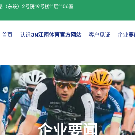
东段）2号院19号楼11层1106室
首页
认识
JN江南体育官方网站
客户见证
企业要
企业要闻