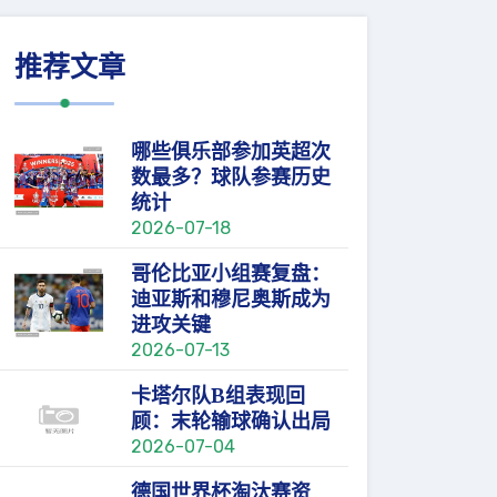
推荐文章
哪些俱乐部参加英超次
数最多？球队参赛历史
统计
2026-07-18
哥伦比亚小组赛复盘：
迪亚斯和穆尼奥斯成为
进攻关键
2026-07-13
卡塔尔队B组表现回
顾：末轮输球确认出局
2026-07-04
德国世界杯淘汰赛资