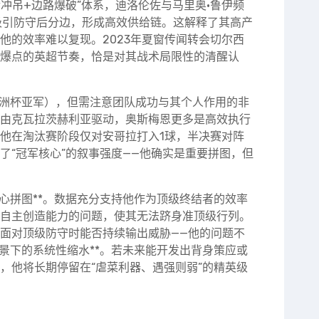
长传冲吊+边路爆破”体系，迪洛伦佐与马里奥·鲁伊频
吸引防守后分边，形成高效供给链。这解释了其高产
他的效率难以复现。2023年夏窗传闻转会切尔西
爆点的英超节奏，恰是对其战术局限性的清醒认
+非洲杯亚军），但需注意团队成功与其个人作用的非
由克瓦拉茨赫利亚驱动，奥斯梅恩更多是高效执行
他在淘汰赛阶段仅对安哥拉打入1球，半决赛对阵
了“冠军核心”的叙事强度——他确实是重要拼图，但
心拼图**。数据充分支持他作为顶级终结者的效率
自主创造能力的问题，使其无法跻身准顶级行列。
面对顶级防守时能否持续输出威胁——他的问题不
景下的系统性缩水**。若未来能开发出背身策应或
，他将长期停留在“虐菜利器、遇强则弱”的精英级