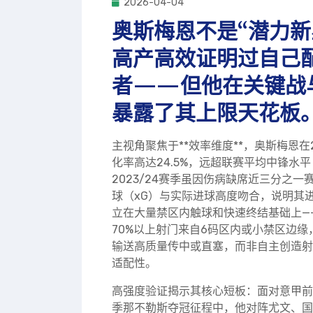
2026-04-04
奥斯梅恩不是“潜力新
高产高效证明过自己
者——但他在关键战
暴露了其上限天花板
主视角聚焦于**效率维度**，奥斯梅恩在
化率高达24.5%，远超联赛平均中锋水平
2023/24赛季虽因伤病缺席近三分之一
球（xG）与实际进球高度吻合，说明其
立在大量禁区内触球和快速终结基础上—
70%以上射门来自6码区内或小禁区边缘
输送高质量传中或直塞，而非自主创造射
适配性。
高强度验证揭示其核心短板：面对意甲前六
季那不勒斯夺冠征程中，他对阵尤文、国