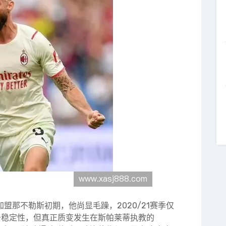
盟那不勒斯初期，他尚显毛躁，2020/21赛季仅
始提升稳定性，但真正质变发生在斯帕莱蒂执教的