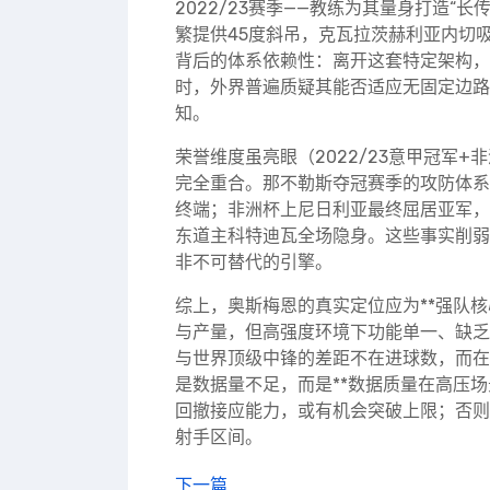
2022/23赛季——教练为其量身打造“
繁提供45度斜吊，克瓦拉茨赫利亚内切
背后的体系依赖性：离开这套特定架构，
时，外界普遍质疑其能否适应无固定边路
知。
荣誉维度虽亮眼（2022/23意甲冠军
完全重合。那不勒斯夺冠赛季的攻防体系
终端；非洲杯上尼日利亚最终屈居亚军，
东道主科特迪瓦全场隐身。这些事实削弱
非不可替代的引擎。
综上，奥斯梅恩的真实定位应为**强队核
与产量，但高强度环境下功能单一、缺乏
与世界顶级中锋的差距不在进球数，而在
是数据量不足，而是**数据质量在高压场
回撤接应能力，或有机会突破上限；否则
射手区间。
下一篇