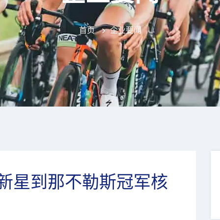
首页
企业要闻
新星到那不勒斯冠军核