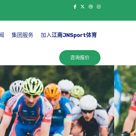
闻
集团服务
加入
江南JNSport体育
咨询报价