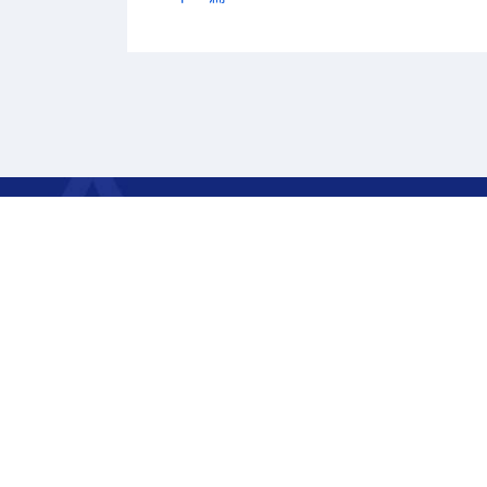
导航
JN江南体育官方网站,江南JNSport
认
体育,江南JN,江南JN体育官方网
站，专注于体育赛事资讯、竞技动
客
态与品牌活动发布。平台实时更新
国内外热门赛事、运动员新闻、赛
企
事数据及直播内容，为体育爱好者