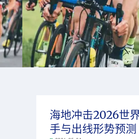
海地冲击2026
手与出线形势预测