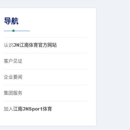
导航
认识
JN江南体育官方网站
客户见证
企业要闻
集团服务
加入
江南JNSport体育