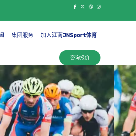
闻
集团服务
加入
江南JNSport体育
咨询报价