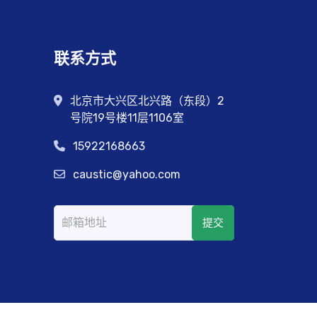
联系方式
北京市大兴区北兴路（东段）2
号院19号楼11层1106室
15922168663
caustic@yahoo.com
提交