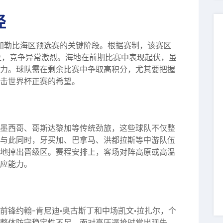
径
及加勒比海区预选赛的关键阶段。根据赛制，该赛区
位，竞争异常激烈。海地在前期比赛中表现起伏，虽
力。球队需在剩余比赛中争取高积分，尤其要把握
击世界杯正赛的希望。
墨西哥、哥斯达黎加等传统劲旅，这些球队不仅整
与此同时，牙买加、巴拿马、洪都拉斯等中游队伍
地掉出晋级区。赛程安排上，客场对阵高原或高温
应能力。
前锋约翰-肯尼迪·奥古斯丁和中场凯文·拉扎尔，个
整体防守稳定性不足，面对高压逼抢时常出现失