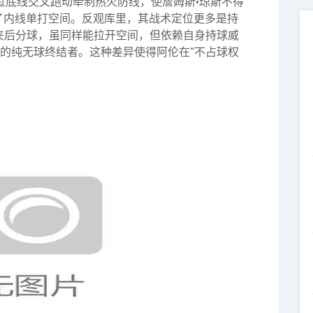
过底线交叉跑动牵制热火防线，使詹姆斯·琼斯不得
了内线单打空间。反观库里，其战术定位更多是持
吸引包夹后分球，虽同样能拉开空间，但依赖自身持球威
的纯无球终结者。这种差异使得阿伦在“不占球权