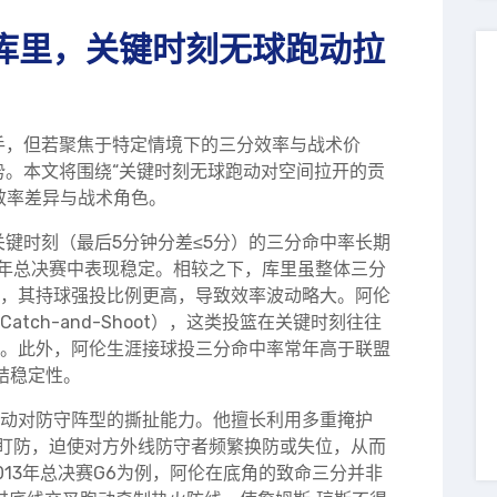
于库里，关键时刻无球跑动拉
手，但若聚焦于特定情境下的三分效率与战术价
势。本文将围绕“关键时刻无球跑动对空间拉开的贡
效率差异与战术角色。
关键时刻（最后5分钟分差≤5分）的三分命中率长期
013年总决赛中表现稳定。相较之下，库里虽整体三分
，其持球强投比例更高，导致效率波动略大。阿伦
tch-and-Shoot），这类投篮在关键时刻往往
。此外，阿伦生涯接球投三分命中率常年高于联盟
结稳定性。
动对防守阵型的撕扯能力。他擅长利用多重掩护
 cut）摆脱盯防，迫使对方外线防守者频繁换防或失位，从而
13年总决赛G6为例，阿伦在底角的致命三分并非