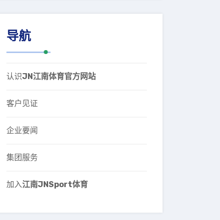
导航
认识
JN江南体育官方网站
客户见证
企业要闻
集团服务
加入
江南JNSport体育