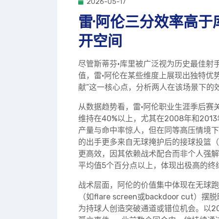
2026-05-17
雷·阿伦三分效率高
开空间
尽管斯蒂芬·库里被广泛视为历史最佳射
值，雷·阿伦在某些维度上展现出独特优
献”这一核心点，分析两人在该场景下的
从数据趋势看，雷·阿伦职业生涯季后赛
维持在40%以上，尤其在2008年和2
产量与命中率惊人，但在同等高压情境下
的出手更多来自无球掩护后的接球投篮（Ca
更高效，因其依赖战术配合而非个人强解
平均值5个百分点以上，体现出极高的终
战术层面，阿伦的价值集中体现在无球跑
（如flare screen或backdoor
为持球人创造突破通道或错位机会。以20