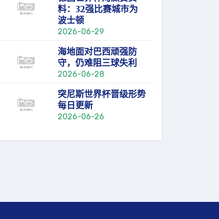
料：32强比赛城市为
波士顿
2026-06-29
海地面对巴西顽强防
守，仍难阻三球失利
2026-06-28
突尼斯世界杯晋级形势
每日更新
2026-06-26