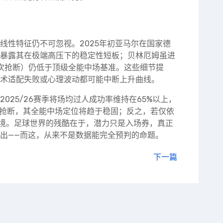
线性特征仍不可忽视。2025年初亚马尔在国家德
，暴露其在极端高压下的稳定性短板；贝林厄姆虽进
2次抢断）仍低于顶级全能中场基准。这些细节提
术适配失败或心理波动都可能中断上升曲线。
025/26赛季将场均过人成功率维持在65%以上，
上抢断，其全能中场定位将趋于稳固；反之，若仅依
困境。足球世界的残酷在于，潜力只是入场券，真正
出——而这，从来不是数据能完全预判的命题。
下一篇