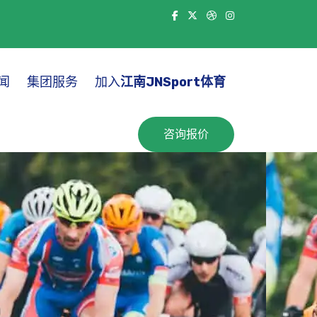
闻
集团服务
加入
江南JNSport体育
咨询报价