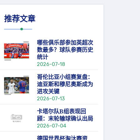
推荐文章
哪些俱乐部参加英超次
数最多？球队参赛历史
统计
2026-07-18
哥伦比亚小组赛复盘：
迪亚斯和穆尼奥斯成为
进攻关键
2026-07-13
卡塔尔队B组表现回
顾：末轮输球确认出局
2026-07-04
德国世界杯淘汰赛资