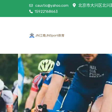
北京市大兴区北兴路（
caustic@yahoo.com
15922168663