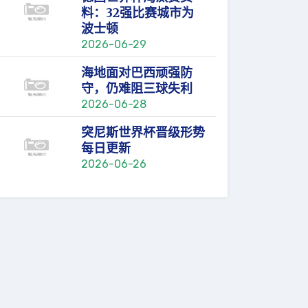
料：32强比赛城市为
波士顿
2026-06-29
海地面对巴西顽强防
守，仍难阻三球失利
2026-06-28
突尼斯世界杯晋级形势
每日更新
2026-06-26