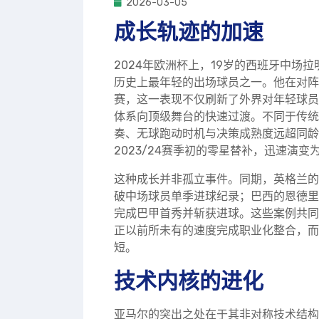
2026-03-05
成长轨迹的加速
2024年欧洲杯上，19岁的西班牙中场
历史上最年轻的出场球员之一。他在对阵
赛，这一表现不仅刷新了外界对年轻球员
体系向顶级舞台的快速过渡。不同于传统
奏、无球跑动时机与决策成熟度远超同龄
2023/24赛季初的零星替补，迅速演变
这种成长并非孤立事件。同期，英格兰的
破中场球员单季进球纪录；巴西的恩德里
完成巴甲首秀并斩获进球。这些案例共同
正以前所未有的速度完成职业化整合，而
短。
技术内核的进化
亚马尔的突出之处在于其非对称技术结构