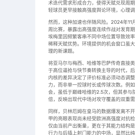
术迭代需求形成合力，使得天赋兑现周期
轻球员更早接触高强度舆论环境，心理调
然而，这种加速也伴随风险。2024年1
周比赛，暴露出高强度连续作战对发育期
埃梅里因频繁客串不同中场位置导致效率
稀释天赋优势。环境提供的机会窗口虽大
理的新课题。
将亚马尔与梅西、哈维等巴萨传奇直接类
于高位逼抢与快节奏转换主导的时代，后者则
内核的差异决定了评价标准必须动态调整
力，而非单一控球时长或传球次数。例如，
会，虽低于巅峰哈维的2.5次，但其参与防
倍，反映出现代中场对攻守覆盖的双重需
同样，贝林厄姆在皇马的数据爆发离不开
甲的亮眼表现尚未经受欧洲高强度对抗检
仅由当前产出衡量，更在于其能力结构是
行力与后插上射门能力的中场，显然比纯