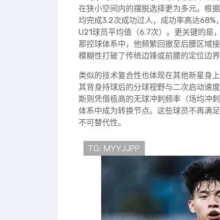
在狭小空间内的摆脱选择更为多元。根据Sof
均完成3.2次成功过人，成功率高达68%
U21球员平均值（6.7次）。更关键的
那控球体系中，他频繁回撤至后腰区域接
模糊性打破了传统边锋或前腰的定位边界
类似的技术复合性也体现在其他新星身上
其背身持球后的分球视野与二次启动速度
斯则凭借极高的无球冲刺频率（场均冲刺
体系中成为转换节点。这些球员不再满足
不可替代性。