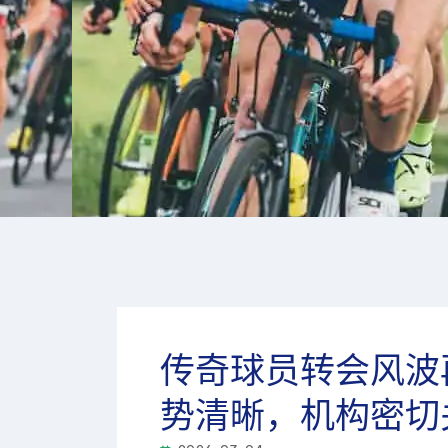
传奇球员转会风波
势清晰，机构密切