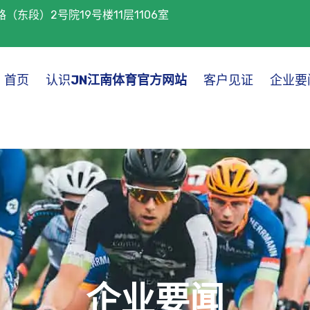
东段）2号院19号楼11层1106室
首页
认识
JN江南体育官方网站
客户见证
企业要
企业要闻