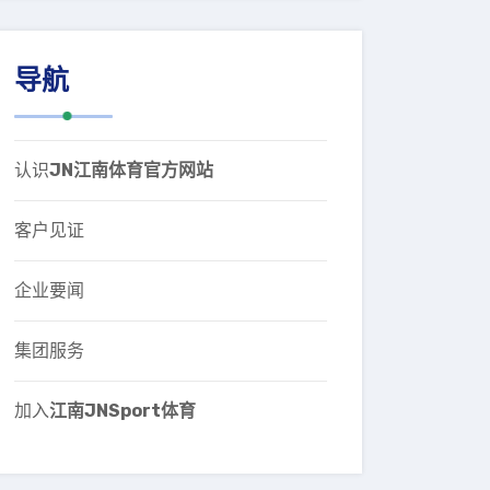
导航
认识
JN江南体育官方网站
客户见证
企业要闻
集团服务
加入
江南JNSport体育