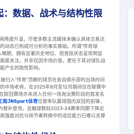
起：数据、战术与结构性限
会传闻再度升温，尽管多数主流媒体未确认具体交易达
的动态已构成可分析的事实基础。所谓“传奇球
入晚期、拥有显著历史地位、但竞技状态呈现明显
高度关注，并非仅因市场价值，更在于其对球队战
能产生的隐性影响。
多位被归入“传奇”范畴的球员在各自俱乐部的出场时间
中场老将，在2025年8月至12月期间仅在联赛中
其在欧冠赛场亦未进入任何一场淘汰赛阶段的首发名
江南JNSport体育
位曾率队赢得国内双冠的前锋，
为替补登场，总触球数较2023-24赛季同期下降近
在高强度对抗与快节奏转换中的适应能力已难以支撑