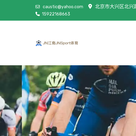
北京市大兴区北兴路（
caustic@yahoo.com
15922168663