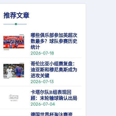
推荐文章
哪些俱乐部参加英超次
数最多？球队参赛历史
统计
2026-07-18
哥伦比亚小组赛复盘：
迪亚斯和穆尼奥斯成为
进攻关键
2026-07-13
卡塔尔队B组表现回
顾：末轮输球确认出局
2026-07-04
德国世界杯淘汰赛资