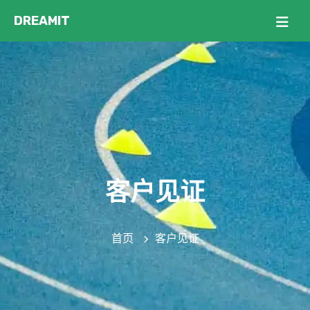
客户见证
首页
客户见证