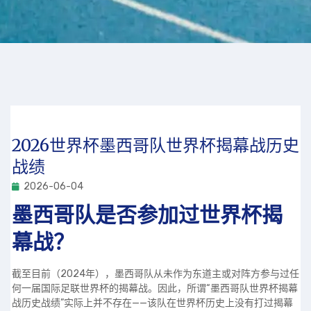
2026世界杯墨西哥队世界杯揭幕战历史
战绩
2026-06-04
墨西哥队是否参加过世界杯揭
幕战？
截至目前（2024年），墨西哥队从未作为东道主或对阵方参与过任
何一届国际足联世界杯的揭幕战。因此，所谓“墨西哥队世界杯揭幕
战历史战绩”实际上并不存在——该队在世界杯历史上没有打过揭幕