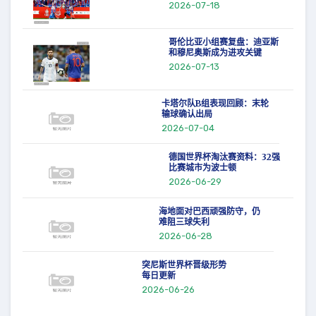
2026-07-18
哥伦比亚小组赛复盘：迪亚斯
和穆尼奥斯成为进攻关键
2026-07-13
卡塔尔队B组表现回顾：末轮
输球确认出局
2026-07-04
德国世界杯淘汰赛资料：32强
比赛城市为波士顿
2026-06-29
海地面对巴西顽强防守，仍
难阻三球失利
2026-06-28
突尼斯世界杯晋级形势
每日更新
2026-06-26