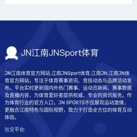
JN江南体育官方网站,江南JNSport体育,江南JN,江南JN体
育官方网站，专注于体育赛事资讯、竞技动态与品牌活动发
布。平台实时更新国内外热门赛事、运动员新闻、赛事数据
及直播内容，为体育爱好者提供权威、专业的资讯服务。作
为体育行业的官方入口，JN SPORTS不仅展现运动激情，
更融合江南特色与国际视野，致力于打造全方位的体育互动
体验。
社交平台: