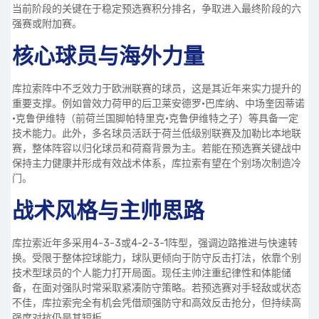
当前阶段的关键在于稳定预选赛积分排名，争取进入最终阶段的六
强赛或附加赛。
核心球员与海外力量
库拉索阵中不乏效力于欧洲联赛的球员，这是其近年来实力提升的
重要支撑。例如曾效力荷甲的后卫莱安德罗·巴库纳、中场奎因蒂诺
·克鲁伊维特（前荷兰国脚帕特里克·克鲁伊维特之子）等具备一定
技术能力。此外，多名球员活跃于荷兰低级别联赛及加勒比本地联
赛，整体阵容以归化球员和荷裔背景为主。若能在预选赛关键战中
保持主力健康并形成有效战术体系，库拉索有望在个别场次制造冷
门。
战术风格与主帅思路
库拉索近年多采用4-3-3或4-2-3-1阵型，强调边路推进与快速转
换。受限于整体控球能力，球队更倾向于防守反击打法，依靠个别
技术型球员的个人能力打开局面。现任主帅注重纪律性和体能储
备，在面对强队时常采取紧凑防守策略。若预选赛对手轻敌或状态
不佳，库拉索完全有机会凭借顽强防守和高效反击抢分，但持续高
强度对抗仍是其短板。