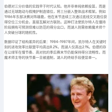
伯德对三分价值的实践早于时代认知。他并非单纯依赖投篮，而是
通过无球跑动与假掩护制造错位，将三分嵌入整体战术框架。例如
1986年东部决赛对阵雄鹿，他在末节连续三次通过底线交叉跑位获
得空位三分机会，直接瓦解对方联防。这种打法使凯尔特人在僵持
阶段拥有可预测但难以防范的得分出口，而湖人则需依赖魔术师个
人突破分球的随机性。
数据印证了结构差异的后果：1984–1987年间，凯尔特人在关键时
刻的进攻效率比联盟平均高出8.2%，而湖人仅高出2.1%。伯德的存
在让绿军在慢节奏、高对抗的季后赛末节仍能保持得分流畅性，而
魔术师主导的快节奏一旦被遏制，湖人的终结手段便显单一。