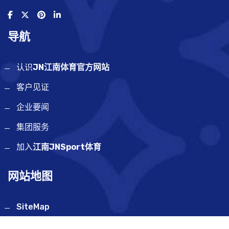
导航
认识
JN江南体育官方网站
客户见证
企业要闻
集团服务
加入
江南JNSport体育
网站地图
SiteMap