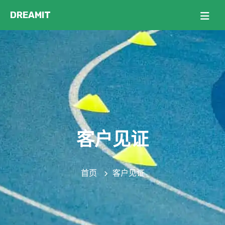
客户见证
首页
客户见证