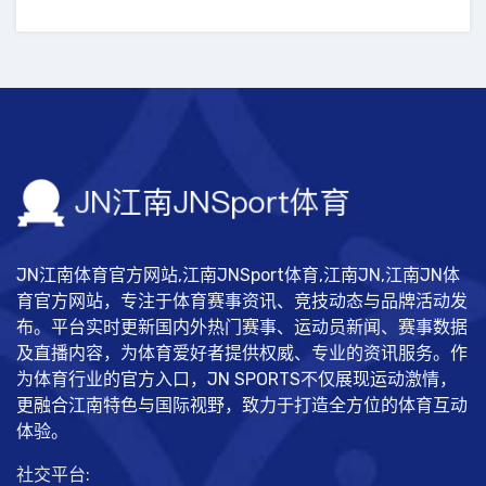
JN江南体育官方网站,江南JNSport体育,江南JN,江南JN体
育官方网站，专注于体育赛事资讯、竞技动态与品牌活动发
布。平台实时更新国内外热门赛事、运动员新闻、赛事数据
及直播内容，为体育爱好者提供权威、专业的资讯服务。作
为体育行业的官方入口，JN SPORTS不仅展现运动激情，
更融合江南特色与国际视野，致力于打造全方位的体育互动
体验。
社交平台: