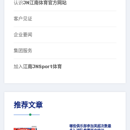
认识
JN江南体育官方网站
客户见证
企业要闻
集团服务
加入
江南JNSport体育
推荐文章
哪些俱乐部参加英超次数最