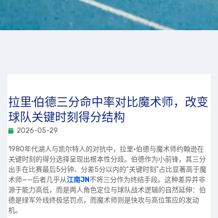
拉里·伯德三分命中率对比魔术师，改变
球队关键时刻得分结构
2026-05-29
1980年代湖人与凯尔特人的对抗中，拉里·伯德与魔术师约翰逊在
关键时刻的得分选择呈现出根本性分歧。伯德作为小前锋，其三分
出手在比赛最后5分钟、分差5分以内的“关键时刻”占比显著高于魔
术师——后者几乎从
江南JN
不将三分作为终结手段。这种差异并非
源于能力高低，而是两人角色定位与球队战术逻辑的自然延伸：伯
德是绿军外线终极惩罚点，而魔术师则是快攻与高位策应的发动
机。