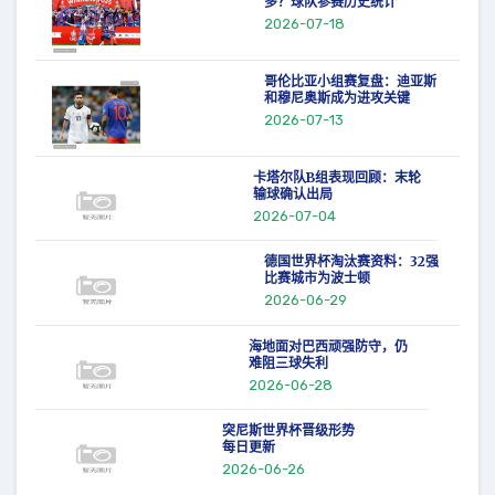
多？球队参赛历史统计
2026-07-18
哥伦比亚小组赛复盘：迪亚斯
和穆尼奥斯成为进攻关键
2026-07-13
卡塔尔队B组表现回顾：末轮
输球确认出局
2026-07-04
德国世界杯淘汰赛资料：32强
比赛城市为波士顿
2026-06-29
海地面对巴西顽强防守，仍
难阻三球失利
2026-06-28
突尼斯世界杯晋级形势
每日更新
2026-06-26